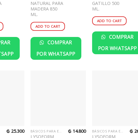
A
NATURAL PARA
GATILLO 500
MADERA 850
ML.
ML.
ADD TO CART
ADD TO CART
COMPRAR
RAR
COMPRAR
POR WHATSAPP
TSAPP
POR WHATSAPP
₲
25.300
₲
14.800
₲
26
R
BÁSICOS PARA EL HOGAR
BÁSICOS PARA EL HOGAR
LYSOFORM
LYSOFORM