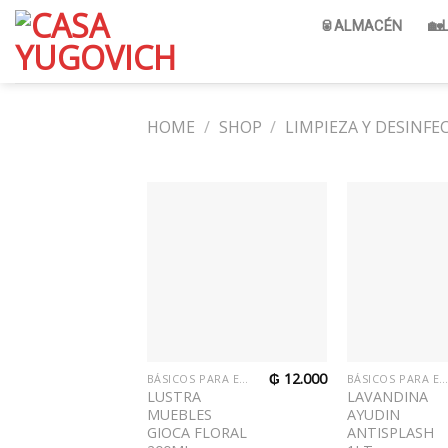
Skip
🥫ALMACÉN
🏡
to
content
HOME
/
SHOP
/
LIMPIEZA Y DESINFE
₲
12.000
BÁSICOS PARA EL HOGAR
BÁSICOS PARA EL HOGA
LUSTRA
LAVANDINA
MUEBLES
AYUDIN
GIOCA FLORAL
ANTISPLASH