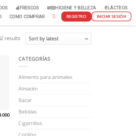
IDOS
🍎FRESCOS
🛀🏻HIGIENE Y BELLEZA
🥛LÁCTEOS
REGISTRO
INICIAR SESIÓN
D
COMO COMPRAR
2 results
CATEGORÍAS
Alimento para animales.
Almacén
Bazar
Bebidas
3.000
Cigarrillos.
Cotillón