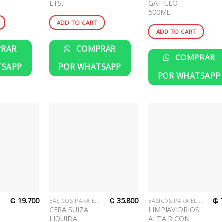
LTS.
GATILLO
500ML.
ADD TO CART
ADD TO CART
RAR
COMPRAR
COMPRAR
TSAPP
POR WHATSAPP
POR WHATSAPP
₲
19.700
₲
35.800
₲
R
BÁSICOS PARA EL HOGAR
BÁSICOS PARA EL HOGAR
CERA SUIZA
LIMPIAVIDRIOS
LIQUIDA
ALTAIR CON