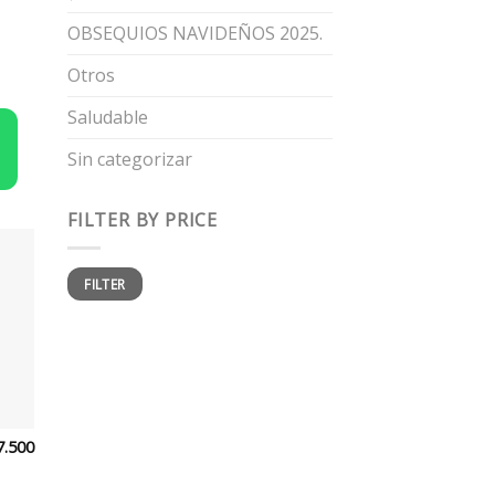
OBSEQUIOS NAVIDEÑOS 2025.
Otros
Saludable
Sin categorizar
FILTER BY PRICE
Min
Max
FILTER
price
price
7.500