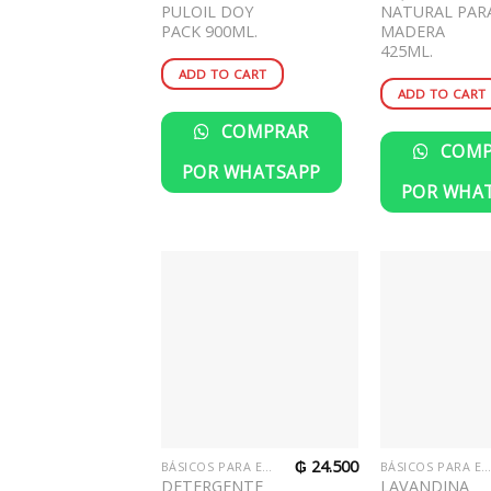
PULOIL DOY
NATURAL PAR
PACK 900ML.
MADERA
425ML.
ADD TO CART
ADD TO CART
COMPRAR
COMP
POR WHATSAPP
POR WHA
₲
24.500
BÁSICOS PARA EL HOGAR
BÁSICOS PARA EL HOGA
DETERGENTE
LAVANDINA