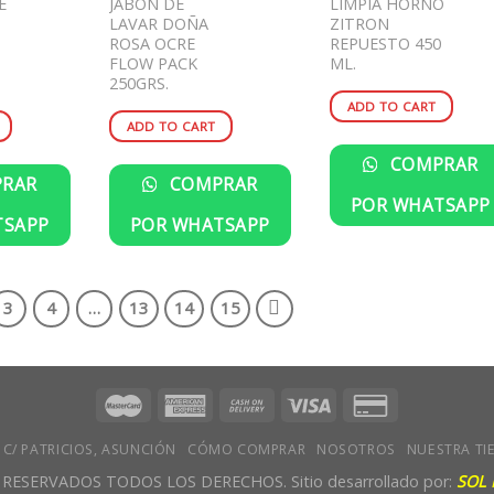
E
JABON DE
LIMPIA HORNO
LAVAR DOÑA
ZITRON
ROSA OCRE
REPUESTO 450
FLOW PACK
ML.
250GRS.
ADD TO CART
ADD TO CART
COMPRAR
RAR
COMPRAR
POR WHATSAPP
TSAPP
POR WHATSAPP
3
4
…
13
14
15
 C/ PATRICIOS, ASUNCIÓN
CÓMO COMPRAR
NOSOTROS
NUESTRA TI
 RESERVADOS TODOS LOS DERECHOS. Sitio desarrollado por:
SOL 