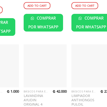
ADD TO CART
ADD TO CART
COMPRAR
COMPRAR
RAR
POR WHATSAPP
POR WHATSAPP
TSAPP
₲
1.000
₲
42.000
₲
23
BÁSICOS PARA EL HOGAR
BÁSICOS PARA EL HOGAR
BÁSICOS PARA EL HOGAR
LAVANDINA
LIMPIADOR
AYUDIN
ANTIHONGOS
ORIGINAL 4
PULOIL