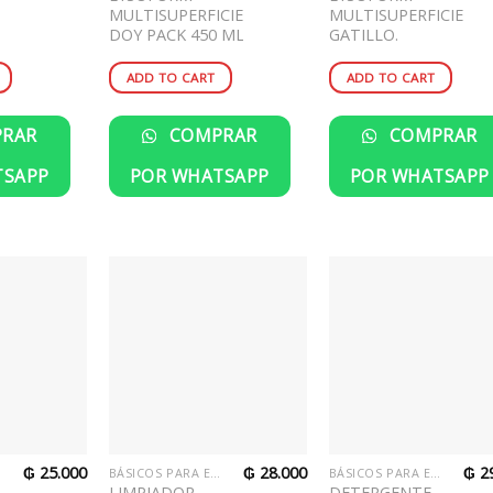
MULTISUPERFICIES
MULTISUPERFICIES
DOY PACK 450 ML.
GATILLO.
ADD TO CART
ADD TO CART
RAR
COMPRAR
COMPRAR
TSAPP
POR WHATSAPP
POR WHATSAPP
₲
25.000
₲
28.000
₲
29
R
BÁSICOS PARA EL HOGAR
BÁSICOS PARA EL HOGAR
LIMPIADOR
DETERGENTE