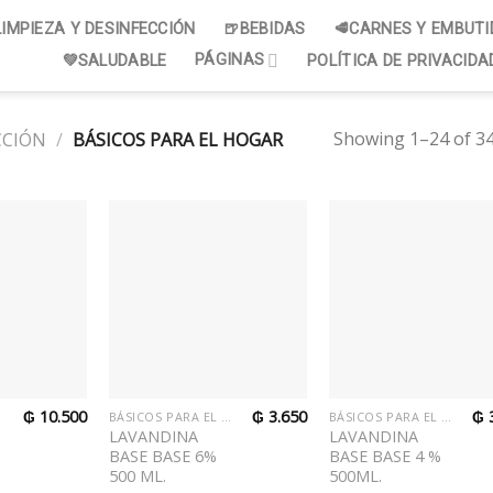
LIMPIEZA Y DESINFECCIÓN
🍺BEBIDAS
🥩CARNES Y EMBUT
PÁGINAS
💚SALUDABLE
POLÍTICA DE PRIVACIDA
Showing 1–24 of 34
CCIÓN
/
BÁSICOS PARA EL HOGAR
₲
10.500
₲
3.650
₲
R
BÁSICOS PARA EL HOGAR
BÁSICOS PARA EL HOGAR
LAVANDINA
LAVANDINA
BASE BASE 6%
BASE BASE 4 %
500 ML.
500ML.