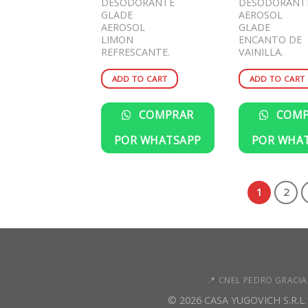
DESODORANTE
DESODORANT
GLADE
AEROSOL
AEROSOL
GLADE
LIMON
ENCANTO DE
REFRESCANTE.
VAINILLA.
ADD TO CART
ADD TO CART
COMPRAR
COMP
POR WHATSAPP
POR WHA
1
2
📍 CNEL PEDRO GRACIA
© 2026 CASA YUGOVICH S.R.L.