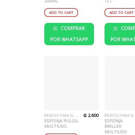
200ML.
1LT.
ADD TO CART
ADD TO CART
COMPRAR
COMP
POR WHATSAPP
POR WHA
₲
2.600
BÁSICOS PARA EL HOGAR
ESPONJA PULOIL
ESPONJA
MULTIUSO.
BRILLEX
MULTIUSO