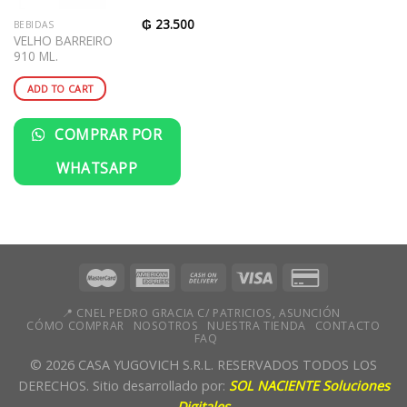
₲
23.500
BEBIDAS
VELHO BARREIRO
910 ML.
ADD TO CART
COMPRAR POR
WHATSAPP
📍 CNEL PEDRO GRACIA C/ PATRICIOS, ASUNCIÓN
CÓMO COMPRAR
NOSOTROS
NUESTRA TIENDA
CONTACTO
FAQ
© 2026 CASA YUGOVICH S.R.L. RESERVADOS TODOS LOS
DERECHOS. Sitio desarrollado por:
SOL NACIENTE Soluciones
Digitales