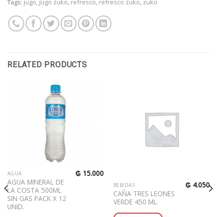
Tags:
jugo
,
jugo zuko
,
refresco
,
refresco zuko
,
zuko
RELATED PRODUCTS
₲
15.000
AGUA
AGUA MINERAL DE
₲
4.050
BEBIDAS
LA COSTA 500ML
CAÑA TRES LEONES
SIN GAS PACK X 12
VERDE 450 ML.
UNID.