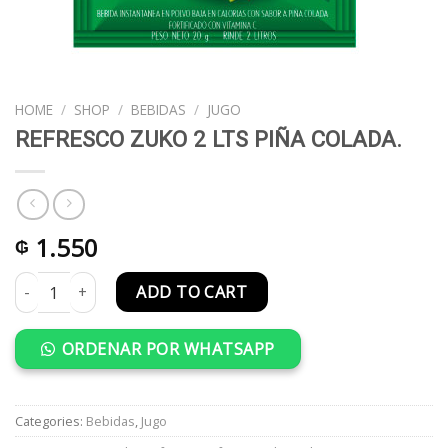
HOME
/
SHOP
/
BEBIDAS
/
JUGO
REFRESCO ZUKO 2 LTS PIÑA COLADA.
1.550
₲
REFRESCO ZUKO 2 LTS PIÑA COLADA. quantity
ADD TO CART
ORDENAR POR WHATSAPP
Categories:
Bebidas
,
Jugo