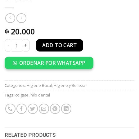
20.000
₲
HILO DENTAL COLGATE PACK 2 UNID X 50 MTS. quantity
ADD TO CART
ORDENAR POR WHATSAPP
Categories:
Higiene Bucal
,
Higiene y Belleza
Tags:
colgate
,
hilo dental
RELATED PRODUCTS