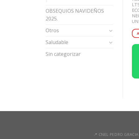
PLASNEW 8 LTS.
RAID PARA
LT
PASTILLAS.
EC
OBSEQUIOS NAVIDEÑOS
NE
ADD TO CART
2025.
UN
ADD TO CART
Otros
COMPRAR
COMPRAR
Saludable
POR
POR
Sin categorizar
WHATSAPP
WHATSAPP
📍 CNEL PEDRO GRACIA