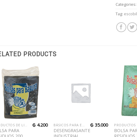
Categories
Tag:
escobi
ELATED PRODUCTS
₲
4.200
₲
35.000
PRODUCTOS DE LIMPIEZA Y ACCESORIOS
BÁSICOS PARA EL HOGAR
LSA PARA
DESENGRASANTE
BOLSA PA
SIDUOS 200
INDUSTRIAL
RESIDUOS 