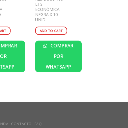
LTS
A
ECONÓMICA
0
NEGRA X 10
UNID.
ART
ADD TO CART
MPRAR
COMPRAR
POR
POR
TSAPP
WHATSAPP
ENDA
CONTACTO
FAQ