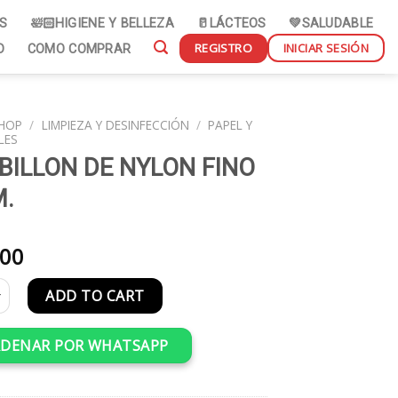
S
🛀🏻HIGIENE Y BELLEZA
🥛LÁCTEOS
💚SALUDABLE
REGISTRO
INICIAR SESIÓN
D
COMO COMPRAR
HOP
/
LIMPIEZA Y DESINFECCIÓN
/
PAPEL Y
LES
BILLON DE NYLON FINO
M.
00
N DE NYLON FINO 80 CM. quantity
ADD TO CART
DENAR POR WHATSAPP