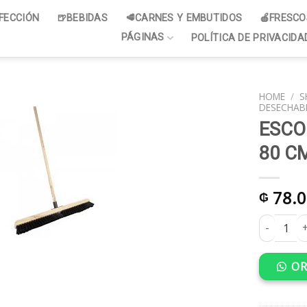
NFECCIÓN
🍺BEBIDAS
🥩CARNES Y EMBUTIDOS
🍎FRESCO
PÁGINAS
POLÍTICA DE PRIVACIDA
HOME
/
S
DESECHAB
ESCO
80 C
78.0
₲
ESCOBILLO
OR