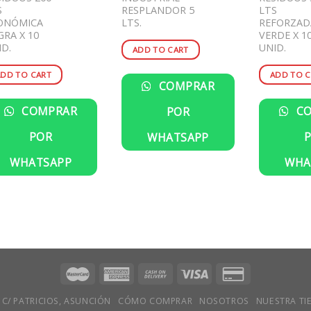
S
RESPLANDOR 5
LTS
ONÓMICA
LTS.
REFORZAD
GRA X 10
VERDE X 1
ID.
UNID.
ADD TO CART
ADD TO CART
ADD TO C
COMPRAR
COMPRAR
CO
POR
POR
WHATSAPP
WHATSAPP
WHA
 C/ PATRICIOS, ASUNCIÓN
CÓMO COMPRAR
NOSOTROS
NUESTRA TI