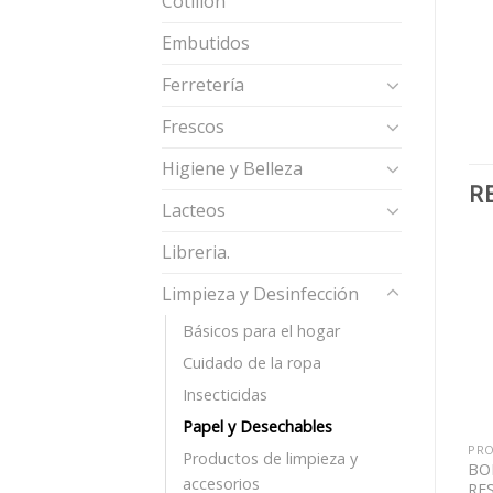
Cotillón
Embutidos
Ferretería
Frescos
Higiene y Belleza
R
Lacteos
Libreria.
Limpieza y Desinfección
Básicos para el hogar
Cuidado de la ropa
Insecticidas
Papel y Desechables
00
₲
7.200
₲
26.000
PRODUCTOS DE LIMPIEZA Y ACCESORIOS
INSECTICIDAS
Productos de limpieza y
BASURERO
APARATO
BO
accesorios
TELADO
ELÉCTRICO
RE