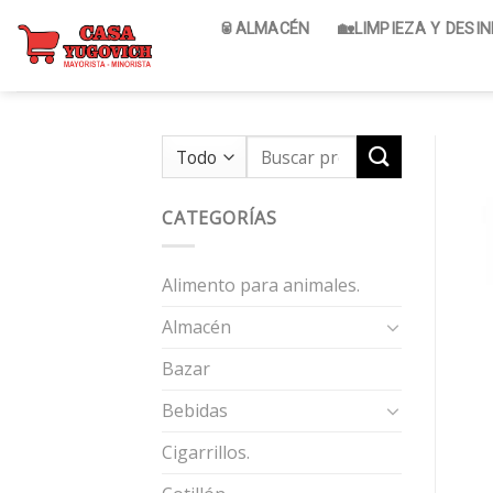
Skip
🥫ALMACÉN
🏡LIMPIEZA Y DESI
to
content
Search
for:
CATEGORÍAS
Alimento para animales.
Almacén
Bazar
Bebidas
Cigarrillos.