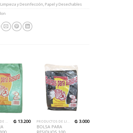
:
Limpieza y Desinfección
,
Papel y Desechables
llon
₲
13.200
₲
3.000
PRODUCTOS DE LIMPIEZA Y ACCESORIOS
PRODUCTOS DE LIMPIEZA Y ACCESORIOS
RA
BOLSA PARA
300
RESIDUOS 100